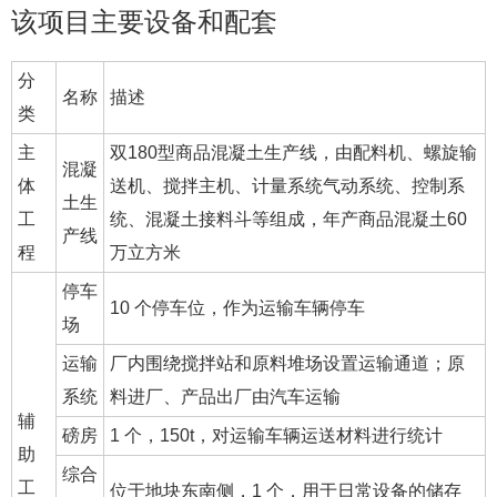
该项目主要设备和配套
分
名称
描述
类
主
双180型商品混凝土生产线，由配料机、螺旋输
混凝
体
送机、搅拌主机、计量系统气动系统、控制系
土生
工
统、混凝土接料斗等组成，年产商品混凝土60
产线
程
万立方米
停车
10 个停车位，作为运输车辆停车
场
运输
厂内围绕搅拌站和原料堆场设置运输通道；原
系统
料进厂、产品出厂由汽车运输
辅
磅房
1 个，150t，对运输车辆运送材料进行统计
助
综合
工
位于地块东南侧，1 个，用于日常设备的储存