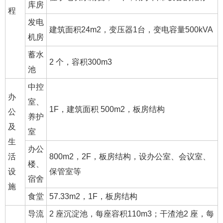
库房
程
发电
建筑面积24m2，变压器1台，变电容量500kVA
机房
蓄水
2 个，容积300m3
池
中控
办
室、
1F，建筑面积 500m2，板房结构
公
养护
及
室
生
办公
活
800m2，2F，板房结构，设办公室、会议室、
楼、
设
保管室等
宿舍
施
食堂
57.33m2，1F，板房结构
导流
2 座沉淀池，每座容积110m3；干渣池2 座，每