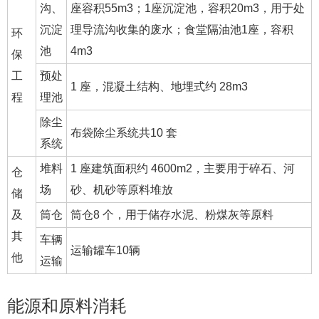
沟、
座容积55m3；1座沉淀池，容积20m3，用于处
沉淀
理导流沟收集的废水；食堂隔油池1座，容积
环
池
4m3
保
工
预处
1 座，混凝土结构、地埋式约 28m3
程
理池
除尘
布袋除尘系统共10 套
系统
堆料
1 座建筑面积约 4600m2，主要用于碎石、河
仓
场
砂、机砂等原料堆放
储
及
筒仓
筒仓8 个，用于储存水泥、粉煤灰等原料
其
车辆
运输罐车10辆
他
运输
能源和原料消耗