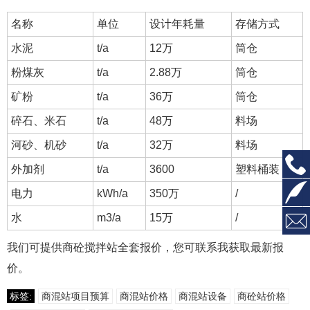
名称
单位
设计年耗量
存储方式
水泥
t/a
12万
筒仓
粉煤灰
t/a
2.88万
筒仓
矿粉
t/a
36万
筒仓
碎石、米石
t/a
48万
料场
河砂、机砂
t/a
32万
料场
外加剂
t/a
3600
塑料桶装
电力
kWh/a
350万
/
水
m3/a
15万
/
我们可提供商砼搅拌站全套报价，您可联系我获取最新报
价。
标签:
商混站项目预算
商混站价格
商混站设备
商砼站价格