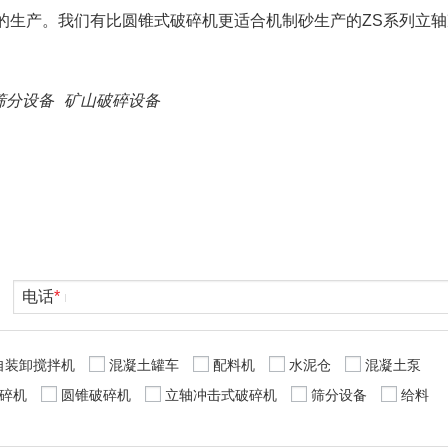
的生产。我们有比圆锥式破碎机更适合机制砂生产的ZS系列立
筛分设备
矿山破碎设备
电话
*
自装卸搅拌机
混凝土罐车
配料机
水泥仓
混凝土泵
碎机
圆锥破碎机
立轴冲击式破碎机
筛分设备
给料