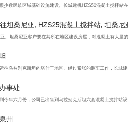
往坦桑尼亚, HZS25混凝土搅拌站, 坦桑
坦
办事处
泉州