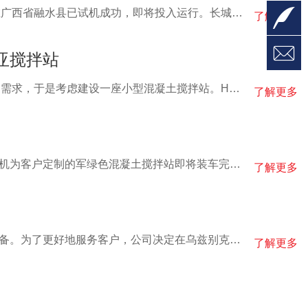

长城建机携手中交二航局响应国家号召，积极支援少数民族区域基础设施建设。长城建机HZS50混凝土搅拌站在广西省融水县已试机成功，即将投入运行。长城建机助力融水县基础设施建设，加快推进高速公路、乡乡通二级公路、乡村公路等基础设施项目建设，…
了解更多

尼亚搅拌站
长城建机又一套HZS25混凝土搅拌站销往坦桑尼亚。坦桑尼亚客户要在其所在地区建设房屋，对混凝土有大量的需求，于是考虑建设一座小型混凝土搅拌站。HZS25混凝土搅拌站属于小型搅拌站，具有生产效率高、安装迅速、拆卸方便等特点。
了解更多
今日，长城建机搅拌站又一套混凝土搅拌站即将运往乌兹别克斯坦的塔什干地区。经过紧张的装车工作，长城建机为客户定制的军绿色混凝土搅拌站即将装车完毕，通过汽车运输将混凝土搅拌站设备运送到塔什干地区。该搅拌站根据客户的要求，将外观颜色涂染成军绿色…
了解更多
近年来公司一直在开拓乌兹别克斯坦市场，截止到今年六月份，公司已出售到乌兹别克斯坦六套混凝土搅拌站设备。为了更好地服务客户，公司决定在乌兹别克斯坦斯坦设置长城建机办事处，主管乌兹别克斯坦业务。目前，公司总经理携俄语业务员以及一位销售经理前往乌…
了解更多