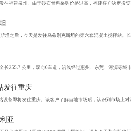
坦
拌站发往重庆
及利亚