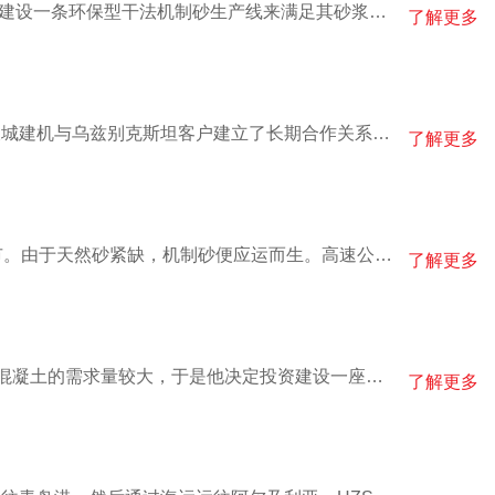
经过紧张的装车工作后，长城建机制砂设备即将发往福建泉州。由于砂石骨料采购价格过高，福建客户决定投资建设一条环保型干法机制砂生产线来满足其砂浆站对砂的需求。他前期考察了多家制砂设备生产厂家，最终选择了我们长城建机的机制砂设备。长城建机环保型机…
了解更多
自今年五月份HZS50混凝土搅拌站发往乌兹别克斯坦之后，今天是发往乌兹别克斯坦的第六套混凝土搅拌站。长城建机与乌兹别克斯坦客户建立了长期合作关系。2018年，公司老板携销售经理到塔什干进行一次市场考察。今年六月十五号，老板再次携销售经理考察…
了解更多
河惠莞高速是连接河源市和惠州市的高速公路，全长255.7 公里，双向6车道，沿线经过惠州、东莞、河源等城市。由于天然砂紧缺，机制砂便应运而生。高速公路项目中需要用到大量混凝土，而生产混凝土则需要大量砂石骨料，考虑到长期购买砂石骨料成本过高…
了解更多
6月5日，经过一天的紧张装载工作，双120搅拌站设备即将发往重庆。该客户了解当地市场后，认识到市场上对混凝土的需求量较大，于是他决定投资建设一座商业混凝土搅拌站。经过前期考察对比搅拌站厂家，他选择购买我们长城建机的双120搅拌站。
了解更多