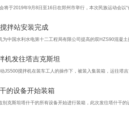
0搅拌站安装完成
搅拌机发往塔吉克斯坦
干的设备开始装箱