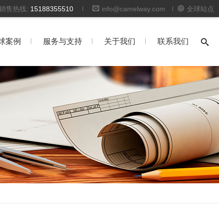
时销售热线:
15188355510
info@camelway.com
全球站点
球案例
服务与支持
关于我们
联系我们