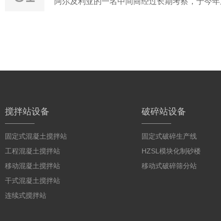
搅拌站设备
破碎站设备
固定式混凝土搅拌站
固定式破碎生产线
工程混凝土搅拌站
HZSL模块化制砂楼
移动混凝土搅拌站
移动式破碎筛分站
干式混凝土搅拌站
连续式搅拌站