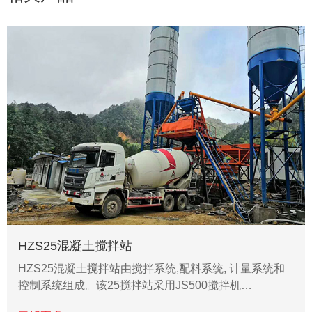
HZS25混凝土搅拌站
HZS25混凝土搅拌站由搅拌系统,配料系统, 计量系统和
控制系统组成。该25搅拌站采用JS500搅拌机…