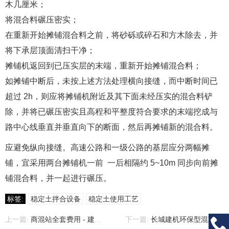
木几厘米；
将混合料碾压密实；
在重新开始摊铺混合料之前，将砂砾或碎石和方木除去，并
将下承层顶面清扫干净；
摊铺机返回到已压实层的末端，重新开始摊铺混合料；
如摊铺中断后，未按上述方法处理横向接缝，而中断时间已
超过 2h，则应将摊铺机附近及其下面未经压实的混合料铲
除，并将已碾压密实且高程和平整度符合要求的末端挖成与
路中心线垂直并垂直向下的断面，然后再摊铺新的混合料。
应避免纵向接缝。高速公路和一级公路的基层应分两幅摊
铺，宜采用两台摊铺机一前 一后相隔约 5~10m 同步向前摊
铺混合料，并一起进行碾压。
标签:
稳定土拌合设备
稳定土使用工艺
上一篇:
商混站全套费用 - 建设一个180商品混凝土搅拌站大致需要投资多少钱？
下一篇:
长城建机环保型混凝土搅拌站助力国家发展