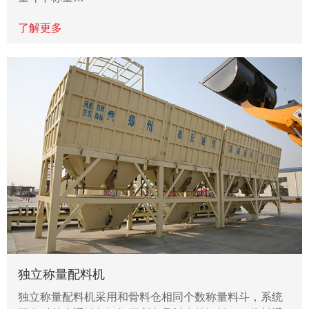
了解更多
独立称量配料机
独立称量配料机采用和骨料仓相同个数称量料斗，系统