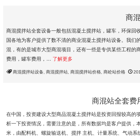
商
商混搅拌站全套设备一般包括混凝土搅拌站，罐车，环保回收
国各地为客户提供了数不清的商业混凝土搅拌站设备。我们的
混，有的是城市大型商混项目，还有一些是专供某些工程的
费用，罐车费用，…
了解更多
商混搅拌站设备
,
商混搅拌站
,
商混搅拌站价格
,
商砼站价格
20
商混站全套费用
在中国，投资建设大型商品混凝土搅拌站是投资回报较高的
析一下投资情况，需要注意的是，所有数据均是客户提供，本人
米，由配料机、螺旋输送机、搅拌 主机、计量系统、气动系统、