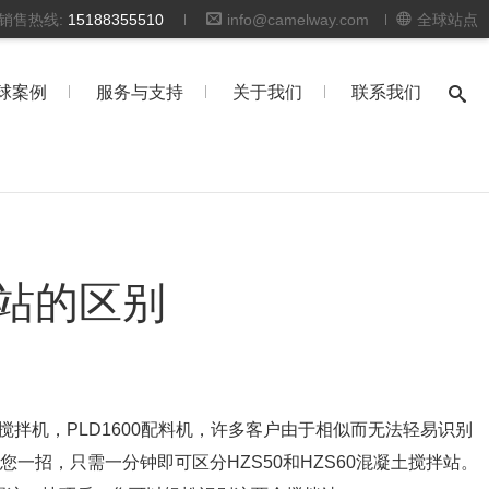
时销售热线:
15188355510
info@camelway.com
全球站点
球案例
服务与支持
关于我们
联系我们
拌站的区别
凝土搅拌机，PLD1600配料机，许多客户由于相似而无法轻易识别
一招，只需一分钟即可区分HZS50和HZS60混凝土搅拌站。