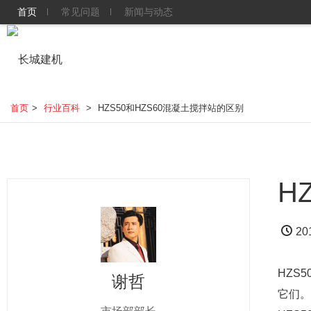
首页
常见问题
新闻与动态
首页
>
行业百科
>
HZS50和HZS60混凝土搅拌站的区别
H
20
HZS
谢哲
它们。