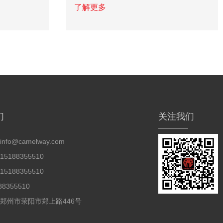
了解更多
们
关注我们
info@camelway.com
5188355510
5188355510
88355510
 郑州市荥阳市郑上路446号