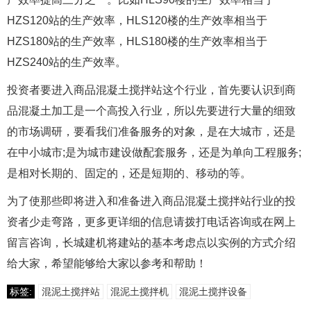
HZS120站的生产效率，HLS120楼的生产效率相当于
HZS180站的生产效率，HLS180楼的生产效率相当于
HZS240站的生产效率。
投资者要进入商品混凝土搅拌站这个行业，首先要认识到商
品混凝土加工是一个高投入行业，所以先要进行大量的细致
的市场调研，要看我们准备服务的对象，是在大城市，还是
在中小城市;是为城市建设做配套服务，还是为单向工程服务;
是相对长期的、固定的，还是短期的、移动的等。
为了使那些即将进入和准备进入商品混凝土搅拌站行业的投
资者少走弯路，更多更详细的信息请拨打电话咨询或在网上
留言咨询，长城建机将建站的基本考虑点以实例的方式介绍
给大家，希望能够给大家以参考和帮助！
标签:
混泥土搅拌站
混泥土搅拌机
混泥土搅拌设备