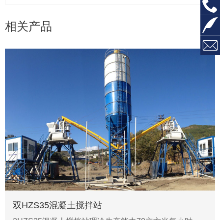


相关产品

双HZS35混凝土搅拌站