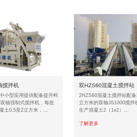
轴搅拌机
双HZS60混凝土搅拌站
中小型应用提供配备提升料
2HZS60混凝土搅拌站配备
列双轴强制式搅拌机，每批
立方米的双轴JS1000搅拌
凝土0.5至2立方米，…
生产混凝土2（1x2）…
了解更多