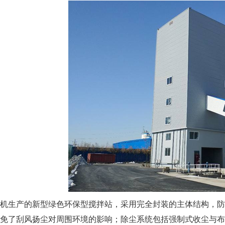
机生产的新型绿色环保型搅拌站，采用完全封装的主体结构，防
免了刮风扬尘对周围环境的影响；除尘系统包括强制式收尘与