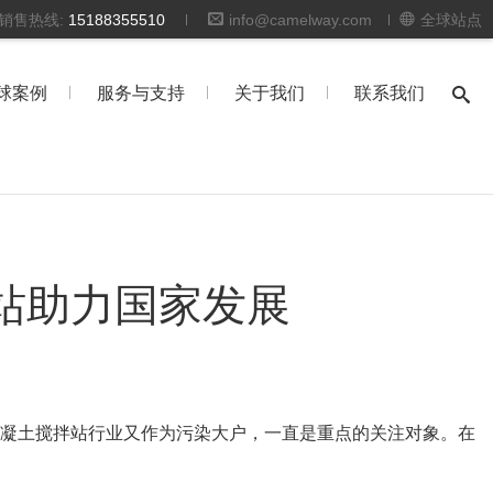
时销售热线:
15188355510
info@camelway.com
全球站点
球案例
服务与支持
关于我们
联系我们
站助力国家发展
混凝土搅拌站行业又作为污染大户，一直是重点的关注对象。在