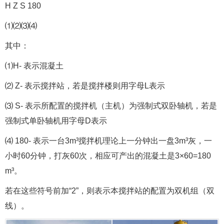
H Z S 180
⑴⑵⑶⑷
其中：
⑴H- 表示混凝土
⑵ Z- 表示搅拌站，若是搅拌楼则用字母L表示
⑶ S- 表示所配置的搅拌机（主机）为强制式双卧轴机，若是
强制式单卧轴机用字母D表示
⑷ 180- 表示一台3m³搅拌机理论上一分钟出一盘3m³灰，一
小时60分钟，打灰60次，相应可产出的混凝土是3×60=180
m³。
若在这些符号前加“2”，则表示本搅拌站的配置为双机组（双
线）。