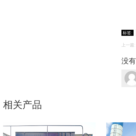
标签:
上一篇
没有
相关产品