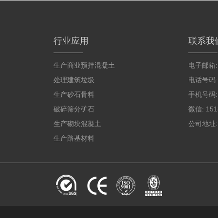
行业应用
联系我
生产商业预拌混凝土
电子邮箱
处理建筑垃圾
电话号码: 
生产砂石骨料
手机号码: 
破碎筛分矿石
微信: 151
生产砌块混凝土
公司地址:
生产路基材料