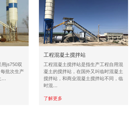
工程混凝土搅拌站
js750双
工程混凝土搅拌站是指生产工程自用混
，每批次生产
凝土的搅拌站，在国外又叫临时混凝土
土…
搅拌站，和商业混凝土搅拌站不同，临
时混…
了解更多