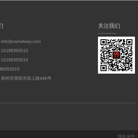
们
关注我们
:
info@camelway.com
15188355510
15188355510
88355510
 郑州市荥阳市郑上路446号
隐私保护