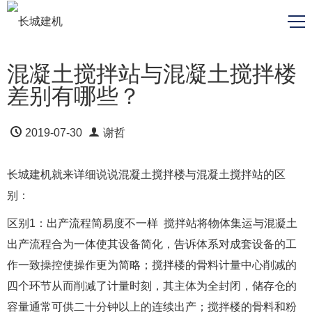
混凝土搅拌站与混凝土搅拌楼
差别有哪些？
2019-07-30
谢哲
长城建机就来详细说说混凝土搅拌楼与混凝土搅拌站的区
别：
区别1：出产流程简易度不一样 搅拌站将物体集运与混凝土
出产流程合为一体使其设备简化，告诉体系对成套设备的工
作一致操控使操作更为简略；搅拌楼的骨料计量中心削减的
四个环节从而削减了计量时刻，其主体为全封闭，储存仓的
容量通常可供二十分钟以上的连续出产；搅拌楼的骨料和粉