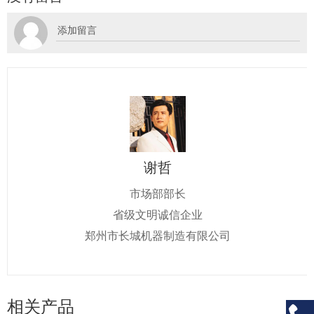
谢哲
市场部部长
省级文明诚信企业
郑州市长城机器制造有限公司
相关产品