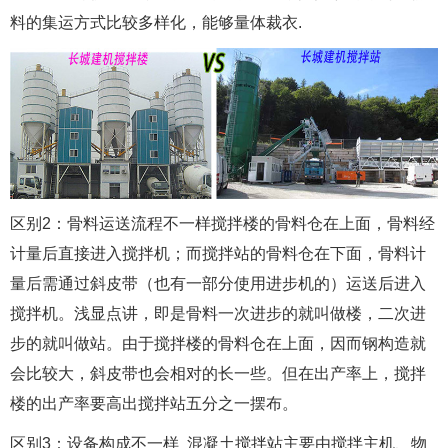
料的集运方式比较多样化，能够量体裁衣.
区别2：骨料运送流程不一样搅拌楼的骨料仓在上面，骨料经
计量后直接进入搅拌机；而搅拌站的骨料仓在下面，骨料计
量后需通过斜皮带（也有一部分使用进步机的）运送后进入
搅拌机。浅显点讲，即是骨料一次进步的就叫做楼，二次进
步的就叫做站。由于搅拌楼的骨料仓在上面，因而钢构造就
会比较大，斜皮带也会相对的长一些。但在出产率上，搅拌
楼的出产率要高出搅拌站五分之一摆布。
区别3：设备构成不一样 混凝土搅拌站主要由搅拌主机、物