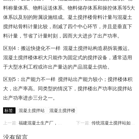
料称量体系、物料运送体系、物料储存体系和操控体系等5大
体系以及别的附属设施组成。凝土搅拌楼骨料计量与混凝土
搅拌站骨料计量比较，削减了四个中心环节，并且是垂直下
料计量，节省了计量时刻，因而大大进步了出产功率。
区别4：搬运快捷化不一样 混凝土搅拌站构造易拆装搬运。
混凝土搅拌楼体积大只能作为固定式的搅拌设备，通常适用
于大型水利工程或许出产量达的产品混凝土供给。
区别5：出产能力不一样 搅拌站出产能力较小；搅拌楼体积
大，出产率高。同类型的情况下，搅拌楼出产功率比搅拌站
出产功率进步三分之一。
标签:
混凝土搅拌站
混凝土搅拌楼
上一篇:
福建混凝土生产厂，福建混凝土搅拌站出售，福建搅拌站价格
下一篇:
传统混凝土搅拌站如何升级为环保型搅拌站
没有留言