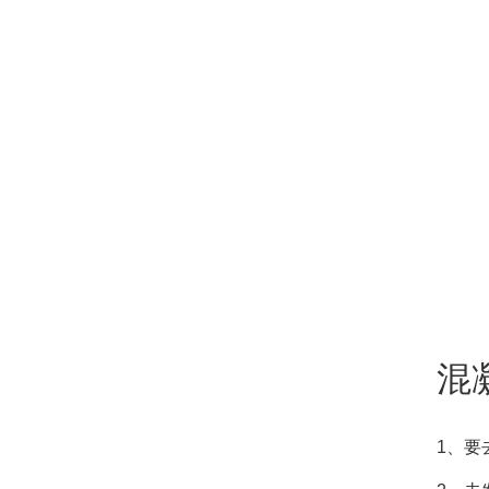
混
1、要