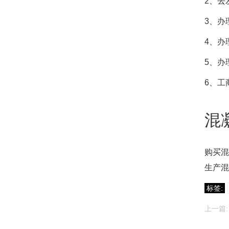
2、去
3、办
4、办
5、办
6、工
混
购买混
生产混
标签:
上一篇