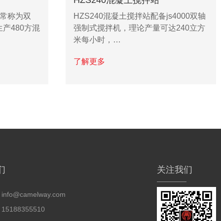
通常称为双
HZS240混凝土搅拌站配备js4000双轴
生产480方混
强制式搅拌机，理论产量可达240立方
米每小时，…
了解更多
们
关注我们
:
info@camelway.com
15188355510