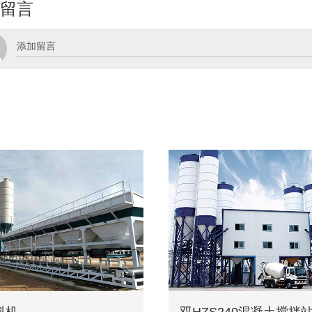
留言
料机
双HZS240混凝土搅拌