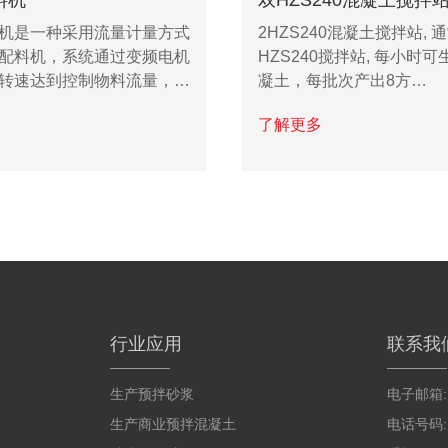
机是一种采用流量计量方式
2HZS240混凝土搅拌站, 
配料机，系统通过变频电机
HZS240搅拌站, 每小时可
转速达到控制物料流量，…
凝土，每批次产出8方…
了解更多
行业应用
联系我
生产预拌砂浆
电子邮箱
生产商业预拌混凝土
电话号码: 