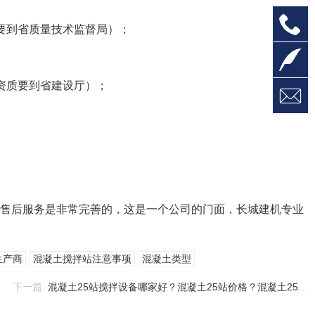

1
要到省质量技术监督局）；

资质要到省建设厅）；

商售后服务是非常完善的，这是一个公司的门面，长城建机专业
生产商
混凝土搅拌站注意事项
混凝土类型
下一篇:
混凝土25站搅拌设备哪家好？混凝土25站价格？混凝土25站制造商？