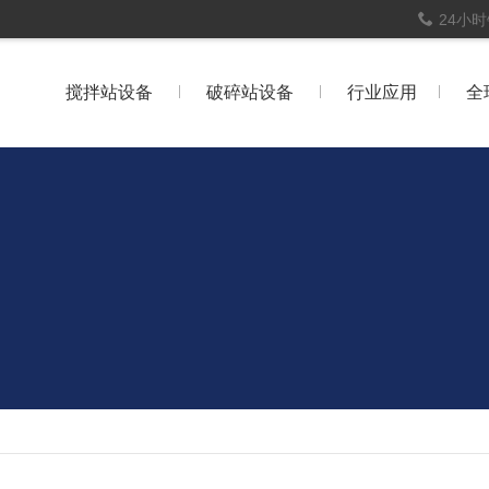
24小
搅拌站设备
破碎站设备
行业应用
全