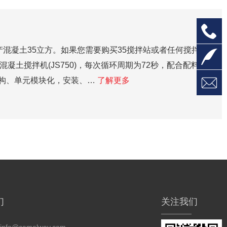

1
生产混凝土35立方。如果您需要购买35搅拌站或者任何搅拌站的

混凝土搅拌机(JS750)，每次循环周期为72秒，配合配料机

结构、单元模块化，安装、…
了解更多
们
关注我们