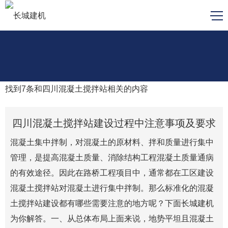
找到
7
条和
四川混凝土搅拌站
相关的内容
四川混凝土搅拌站建设过程中注意事项及要求
混凝土集中拌制，对混凝土的原材料、拌和质量进行集中
管理，是提高混凝土质量、消除结构工程混凝土质量通病
的有效途径。因此在路桥工程项目中，通常都在工区建设
混凝土搅拌站对混凝土进行集中拌制。那么标准化的混凝
土搅拌站建设都有哪些需要注意的地方呢？下面长城建机
为你解答。一、从总体布局上面来说，地势平坦且混凝土