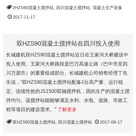
2HZS90混凝土搅拌站
,
四川混凝土搅拌站
,
混凝土生产设备
2017-11-17
双HZS90混凝土搅拌站在四川投入使用
长城建机双HZS90混凝土搅拌站近日在王家河大桥建设中
投入使用。王家河大桥路段是巴万高速公路（巴中市至四
川万源市）的重要组成部分。长城建机公司销售经理丁先
生说，“双HZS90混凝土搅拌站配备2台高产量、运行稳
定、连续性抢的JS1500双轴搅拌机，因此生产的混凝土搅
拌均匀。该搅拌站能能够满足水利、水电、道路、市政工
程等项目的建设需求。”
了解更多
双HZS90混凝土搅拌站
,
四川混凝土搅拌站
2017-08-17