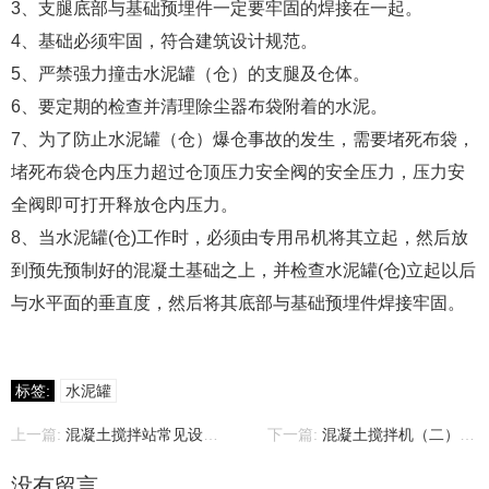
3、支腿底部与基础预埋件一定要牢固的焊接在一起。
4、基础必须牢固，符合建筑设计规范。
5、严禁强力撞击水泥罐（仓）的支腿及仓体。
6、要定期的检查并清理除尘器布袋附着的水泥。
7、为了防止水泥罐（仓）爆仓事故的发生，需要堵死布袋，
堵死布袋仓内压力超过仓顶压力安全阀的安全压力，压力安
全阀即可打开释放仓内压力。
8、当水泥罐(仓)工作时，必须由专用吊机将其立起，然后放
到预先预制好的混凝土基础之上，并检查水泥罐(仓)立起以后
与水平面的垂直度，然后将其底部与基础预埋件焊接牢固。
标签:
水泥罐
上一篇:
混凝土搅拌站常见设备故障及处理方法
下一篇:
混凝土搅拌机（二）：强制式搅拌机
没有留言